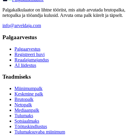
Palgakalkulaator on lihtne tööriist, mis aitab arvutada brutopalka,
netopalka ja tööandja kulusid. Arvuta oma palk kiirelt ja täpselt.
info@arveldaja.com
Palgaarvestus
Palgaarvestus
Registreeri huvi
Reaalajamajandus
AI liidestus
Teadmiseks
Miinimumpalk
Keskmine palk
Brutopalk
Netopalk
Mediaanpalk
Tulumaks
Sotsiaalmaks
Töötuskindlustus
Tulumaksuvaba miinimum