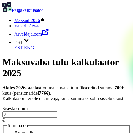
Palgakalkulaator
Maksud 2026
🔔
Vabad päevad
Arveldaja.com
EST
EST
ENG
Maksuvaba tulu kalkulaator
2025
Alates 2026. aastast
on maksuvaba tulu fikseeritud summa
700€
kuus (pensionäridel
776€
).
Kalkulaatorit ei ole enam vaja, kuna summa ei sõltu sissetulekust.
Sisesta summa
€
Summa on
Brutopalk