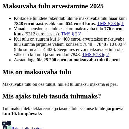
Maksuvaba tulu arvestamine 2025
Kõikidele tuludele rakendub üldine maksuvaba tulu määr kuni
7848 eurot aastas
ehk kuni
654 eurot kuus
.
TMS § 23 lg 1
Vanaduspensionieas inimestel on maksuvaba tulu
776 eurot
kuus
(9312 eurot aastas).
TMS § 23⁵
Kui tulu on suurem kui 14 400 eurot, arvutatakse maksuvaba
tulu summa järgmise valemi kohaselt: 7848 – 7848 / 10 800 ×
(tulu summa – 14 400). Seejuures ei või maksuvaba tulu olla
väiksem kui null ja suurem kui 7848.
TMS § 23 lg 2
Aastatuluga
üle 25 200 euro on maksuvaba tulu 0 eurot
Mis on maksuvaba tulu
Maksuvaba tulu on osa tulust, millelt tulumaksu maksma ei pea.
Mis ajaks tuleb tasuda tulumaks?
Tulumaks tuleb deklareerida ja tasuda tulu saamise kuule
järgneva
kuu 10. kuupäevaks
Palgakalkulaator