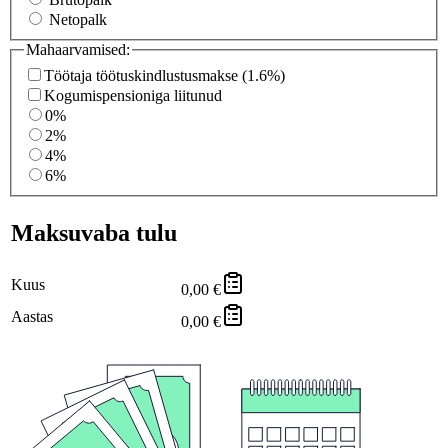
Netopalk
Mahaarvamised:
Töötaja töötuskindlustusmakse (1.6%)
Kogumispensioniga liitunud
0%
2%
4%
6%
Maksuvaba tulu
Kuus
0,00 €
Aastas
0,00 €